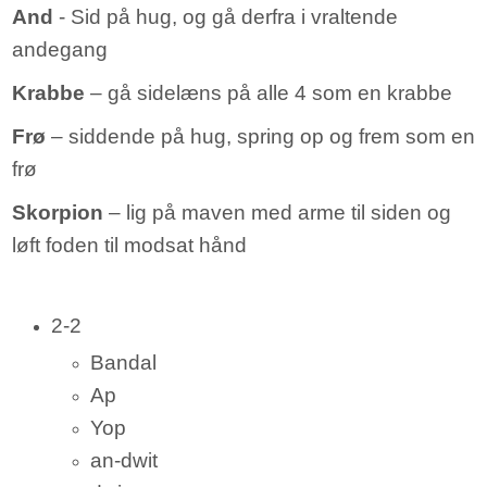
And
- Sid på hug, og gå derfra i vraltende
andegang
Krabbe
– gå sidelæns på alle 4 som en krabbe
Frø
– siddende på hug, spring op og frem som en
frø
Skorpion
– lig på maven med arme til siden og
løft foden til modsat hånd
2-2
Bandal
Ap
Yop
an-dwit