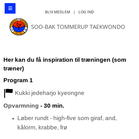
BLIV MEDLEM
|
LOG IND
SOO-BAK TOMMERUP TAEKWONDO
Her kan du få inspiration til træningen (som
træner)
Program 1
Kukki jedeharjo kyeongne
Opvarmning
- 30 min.
Løber rundt - high-five som giraf, and,
kålorm, krabbe, frø