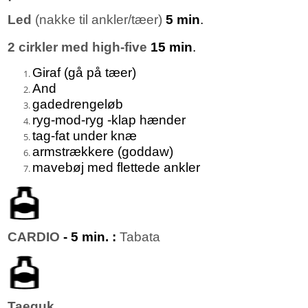
Led
(nakke til ankler/tæer)
5 min
.
2 cirkler med high-five
15 min
.
Giraf (gå på tæer)
And
gadedrengeløb
ryg-mod-ryg -klap hænder
tag-fat under knæ
armstrækkere (goddaw)
mavebøj med flettede ankler
CARDIO
- 5 min. :
Tabata
Taeguk