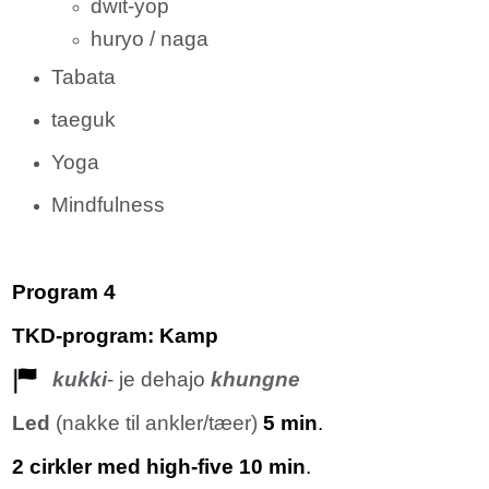
dwit-yop
huryo / naga
Tabata
taeguk
Yoga
Mindfulness
Program 4
TKD-program: Kamp
kukki
- je dehajo
khungne
Led
(nakke til ankler/tæer)
5 min
.
2 cirkler med high-five 10 min
.