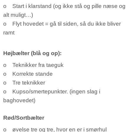
o Start i klarstand (og ikke stå og pille næse og
alt muligt…)
o Flyt hovedet = gå til siden, så du ikke bliver
ramt
Højbælter (blå og op):
o Teknikker fra taeguk
o Korrekte stande
o Tre teknikker
o Kupso/smertepunkter. (ingen slag i
baghovedet)
Rød/Sortbælter
o øvelse tre og tre, hvor en er i smørhul