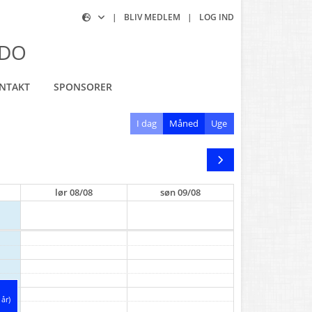
|
BLIV MEDLEM
|
LOG IND
NDO
NTAKT
SPONSORER
I dag
Måned
Uge
lør
08/08
søn
09/08
år)