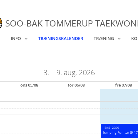
SOO-BAK TOMMERUP TAEKWO
G
INFO
TRÆNINGSKALENDER
TRÆNING
KO
3. – 9. aug. 2026
ons
05/08
tor
06/08
fre
07/08
15:45 - 20:00
Jumping Fun tur (9-17 