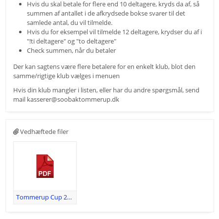
Hvis du skal betale for flere end 10 deltagere, kryds da af, så
summen af antallet i de afkrydsede bokse svarer til det
samlede antal, du vil tilmelde.
Hvis du for eksempel vil tilmelde 12 deltagere, krydser du af i
"!ti deltagere" og "to deltagere"
Check summen, når du betaler
Der kan sagtens være flere betalere for en enkelt klub, blot den
samme/rigtige klub vælges i menuen
Hvis din klub mangler i listen, eller har du andre spørgsmål, send
mail
kasserer@soobaktommerup.dk
Vedhæftede filer
Tommerup Cup 2026 - Poomsae v1.5.pdf